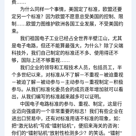
费……
为什么同样一个事情，美国定了标准，欧盟还要
定另一个标准？因为欧盟不愿意总受美国的控制、限
制……欧盟力图维护欧洲各国工业发展，不受美国约
束。
我们祖国电子工业已经占全世界半壁江山，尤其
是电子电路，但还不能算最强大，为什么？除了尖端
科技外，我们自己制定的标准还不多、使用得还不
够，国际上还不够重视……
我们企业的领导和工程技术人员，包括员工，半
个多世纪以来，对标准从不了解－不重视－被迫重视
－被迫了解－被动参与－主动参与－重视制定－积极
参与。从我们标准化委员会的成员逐年增加就可以看
出，从我们编写的标准越来越多可以证明。
中国电子电路标准的参与、重视、制定，这是行
业迈向强盛的一个非常重要的标志！我们有些企业在
进出口贸易中，还有对标准用语不标准的现象，如：
把“激光钻机”写成“镭射钻机”，便招来海关的咨询：
你们的“镭射钻机”放射性检测多少？的笑话。“镭射”