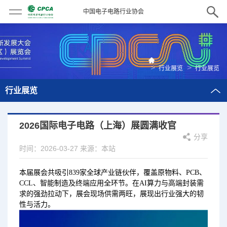
中国电子电路行业协会
>
>
行业展览
行业展览
行业展览
2026国际电子电路（上海）展圆满收官
分享
时间：2026-03-27
来源：本站
本届展会共吸引839家全球产业链伙伴，覆盖原物料、PCB、
CCL
、智能制造及终端应用全环节。在AI算力与
高端封装
需
求的强劲拉动下，展会现场供需两旺，展现出行业强大的韧
性与活力。