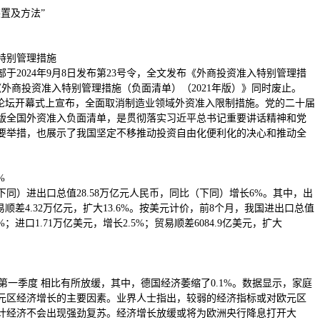
置及方法”
入特别管理措施
于2024年9月8日发布第23号令，全文发布《外商投资准入特别管理措
行。《外商投资准入特别管理措施（负面清单）（2021年版）》同时废止。
高峰论坛开幕式上宣布，全面取消制造业领域外资准入限制措施。党的二十届
年版全国外资准入负面清单，是贯彻落实习近平总书记重要讲话精神和党
要举措，也展示了我国坚定不移推动投资自由化便利化的决心和推动全
%
（下同）进出口总值28.58万亿元人民币，同比（下同）增长6%。其中，出
%；贸易顺差4.32万亿元，扩大13.6%。按美元计价，前8个月，我国进出口总值
6%；进口1.71万亿美元，增长2.5%；贸易顺差6084.9亿美元，扩大
与第一季度 相比有所放缓，其中，德国经济萎缩了0.1%。数据显示，家庭
元区经济增长的主要因素。业界人士指出，较弱的经济指标或对欧元区
计经济不会出现强劲复苏。经济增长放缓或将为欧洲央行降息打开大