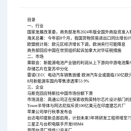
目录
一、行业
国家发展改革委，商务部发布2024年版全国外商投资准
海关总署：今年前8个月，我国货物贸易进出口同比增长6
欧盟统计局：欧元区经济增长下调，欧洲央行可能降息
商务部回应中国在世贸组织起诉加拿大对华征税措施
二、市场
乘联会：新能源电池产业链的利润从上下游向中游电池集
存储芯片在复苏中分化
雷诺CEO：电动汽车销售放缓 欧洲汽车业或面临150亿欧
8月新能源车国内零售渗透率53.9%
三、企业
马斯克回应特斯拉中国市场份额下滑
市场消息：高通公司正在探索收购英特尔芯片设计部门的
Tower半导体与阿达尼拟斥资100亿美元在印度建芯片厂
苹果公司举行秋季发布会
台达电印度新总部启用，计划未来3年将研发工程师增至75
三星正与台积电联手开发HBM4
竞国台湾厂惊传12月关厂