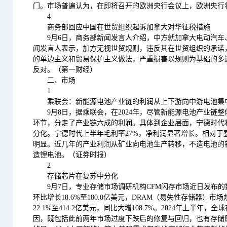
门。市场普遍认为，在即将召开的欧洲央行会议上，欧洲央行将
4
商务部回应中国在世贸组织起诉加拿大对华征税措施
9月6日，商务部新闻发言人介绍，中方就加拿大电动汽
闻发言人表示，加方无视世贸规则，违反其在世贸组织的承诺，
的单边主义和贸易保护主义做法，严重损害以规则为基础的多
反对。（第一财经）
二、市场
1
乘联会：新能源电池产业链的利润从上下游向中游电池集
9月8日，据乘联会，在2024年，尽管新能源电池产业
环节，分走了产业链六成的利润。具体到企业层面，宁德时代和
分化。宁德时代上半年毛利率27%，净利润显著增长。相对
明显。近几年的产业利润从矿业向电池生产转移，不造电池的
造锂电池。（证券时报）
2
存储芯片在复苏中分化
9月7日，专业存储市场调研机构CFM闪存市场近日发布的数
环比增长18.6%至180.0亿美元，DRAM（易失性存储器）市
22.1%至414.2亿美元，同比大增108.7%。2024年上半年
因，既包括此前两年市场过度下跌后的修复与回归，也有存储