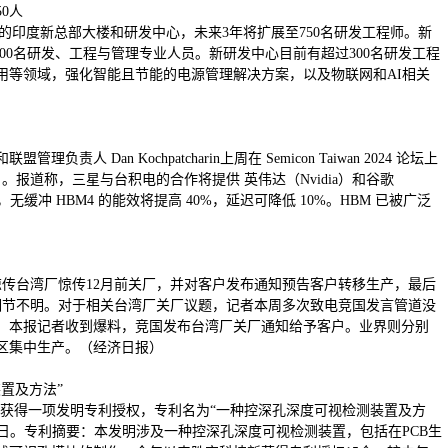
0人
工业区的印度新总部大楼和研发中心，未来3年将扩展至750名研发工程师。新
000名研发、工程与管理专业人员。新研发中心目前有超过300名研发工程
用等领域，强化智能且节能的电源管理解决方案，以及物联网和AI相关
Dan Kochpatcharin上周在 Semicon Taiwan 2024 论坛上
报道称，三星与台积电的合作将提供 英伟达（Nvidia）和谷歌
无缓冲 HBM4 的能效将提高 40%，延迟可降低 10%。HBM 已被广泛
惊传台湾厂惊传12月前关厂，并对客户发布通知预告客户转移生产，最后
安排等细节不明。对于相关台湾厂关厂议题，记者本周多次致电竞国发言管道没
。本报记者收到爆料，竞国发布台湾厂关厂通知给予客户。业界则分别
区集中生产。（经济日报）
置及方法”
6）新获得一项发明专利授权，专利名为“一种控深孔深度可视检测装置及方
4年9月10日。专利摘要：本发明涉及一种控深孔深度可视检测装置，包括在PCB生