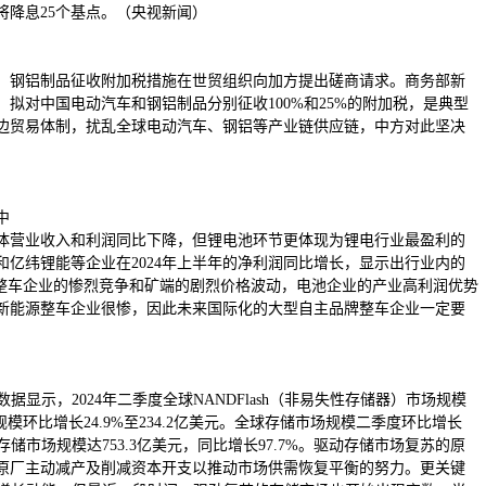
降息25个基点。（央视新闻）
车、钢铝制品征收附加税措施在世贸组织向加方提出磋商请求。商务部新
拟对中国电动汽车和钢铝制品分别征收100%和25%的附加税，是典型
边贸易体制，扰乱全球电动汽车、钢铝等产业链供应链，中方对此坚决
中
链整体营业收入和利润同比下降，但锂电池环节更体现为锂电行业最盈利的
亿纬锂能等企业在2024年上半年的净利润同比增长，显示出行业内的
于整车企业的惨烈竞争和矿端的剧烈价格波动，电池企业的产业高利润优势
新能源整车企业很惨，因此未来国际化的大型自主品牌整车企业一定要
据显示，2024年二季度全球NANDFlash（非易失性存储器）市场规模
场规模环比增长24.9%至234.2亿美元。全球存储市场规模二季度环比增长
，全球存储市场规模达753.3亿美元，同比增长97.7%。驱动存储市场复苏的原
原厂主动减产及削减资本开支以推动市场供需恢复平衡的努力。更关键