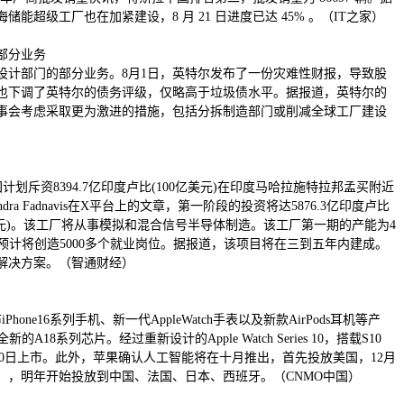
超级工厂也在加紧建设，8 月 21 日进度已达 45% 。（IT之家）
部分业务
设计部门的部分业务。8月1日，英特尔发布了一份灾难性财报，导致股
也下调了英特尔的债务评级，仅略高于垃圾债水平。据报道，英特尔的
事会考虑采取更为激进的措施，包括分拆制造部门或削减全球工厂建设
集团计划斥资8394.7亿印度卢比(100亿美元)在印度马哈拉施特拉邦孟买附近
 Fadnavis在X平台上的文章，第一阶段的投资将达5876.3亿印度卢比
0亿美元)。该工厂将从事模拟和混合信号半导体制造。该工厂第一期的产能为4
计划预计将创造5000多个就业岗位。据报道，该项目将在三到五年内建成。
解决方案。（智通财经）
ne16系列手机、新一代AppleWatch手表以及新款AirPods耳机等产
18系列芯片。经过重新设计的Apple Watch Series 10，搭载S10
月20日上市。此外，苹果确认人工智能将在十月推出，首先投放美国，12月
），明年开始投放到中国、法国、日本、西班牙。（CNMO中国）