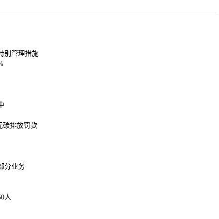
入特别管理措施
%
中
元碳排放罚款
部分业务
0人