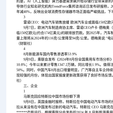
的是，AI（人工智能）算力基建需求飙升给存储行业带来新
导体行业知名研究机构TrendForce集邦咨询近日发布研报称，
年减40%，反映出全球消费性存储器市场正面临严峻挑战，下
3
雷诺CEO：电动汽车销售放缓 欧洲汽车业或面临150亿欧
9月7日，欧洲汽车制造商协主席、雷诺CEO卢卡·德梅奥（L
临150亿欧元(约合174亿美元)的碳排放罚款。到2025年
量上限将从2024年的116克/公里降至94克/公里。德梅奥说
（财联社）
4
8月新能源车国内零售渗透率53.9%
9月9日，乘联会发布《2024年8月份全国乘用车市场分析
10.8%；今年以来累计零售1347.2万辆，同比增长1.9%。
50%。同时，中国汽车8月出口增量明显，广汽等自主车企持续
现较强的月份，体现出国家报废更新政策获得了良好市场反馈
社）
三、企业
1
马斯克回应特斯拉中国市场份额下滑
9月8日，英国金融时报称，特斯拉在中国电动汽车市场的份额从一
拉从来没有在中国发布过新的电动汽车。特斯拉 CEO 马斯克
******产能运行。根据乘联分会发布的2024 年 8 月新能