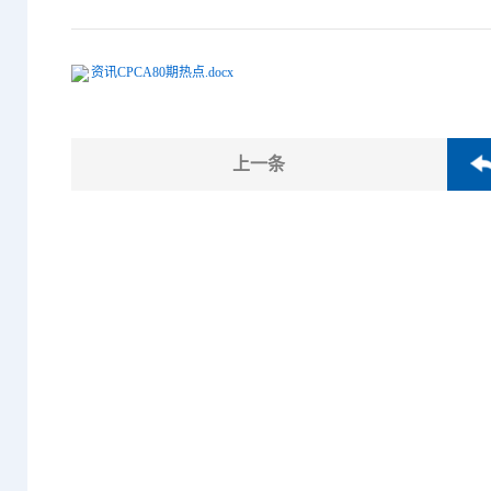
资讯CPCA80期热点.docx
上一条