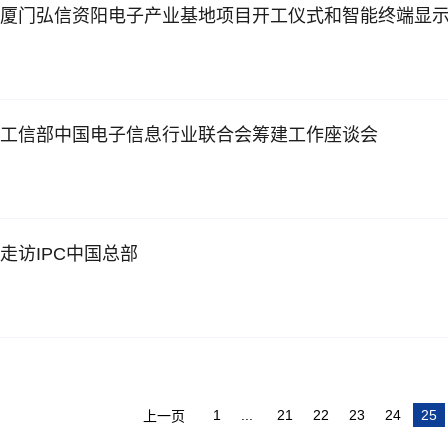
加工信部中国电子信息行业联合会筹建工作座谈会
行走访IPC中国总部
1
...
21
22
23
24
25
上一页