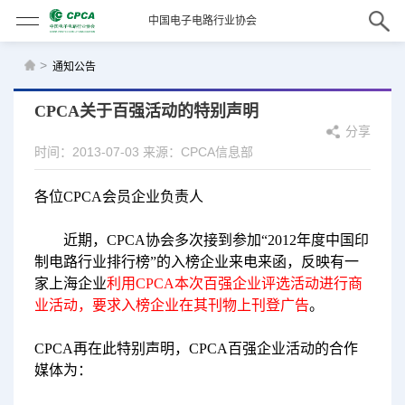
中国电子电路行业协会
>
通知公告
CPCA关于百强活动的特别声明
分享
时间：2013-07-03
来源：CPCA信息部
各位
CPCA
会员企业负责人
近期，
CPCA
协会多次接到参加“
2012
年度中国印
制电路行业排行榜”的入榜企业来电来函，反映有一
家上海企业
利用
CPCA
本次百强企业评选活动进行商
业活动，要求入榜企业在其刊物上刊登广告
。
CPCA
再在此特别声明，
CPCA
百强企业活动的合作
媒体为：