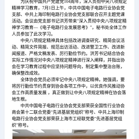
为庆祝中国共产党建党104周年，深入贯彻中央八项规定
精神学习教育，7月1日上午，中共中国电子电路行业协会党
支部、中共上海印制电路行业协会党支部联合召开主题党课
活动。会议由党支部书记洪芳带来“深入贯彻中央八项规定精
神学习教育—《电子电路行业发展思考》”，秘书处全体工作
人员参加了此次学习。
中央八项规定精神具体包括改进调查研究、精简会议活
动、精简文件简报、规范出访活动、改进警卫工作、改进新
闻报道、严格文稿发表、厉行勤俭节约。洪芳书记结合协会
实际工作情况对中央八项规定精神进行深入阐释，并指出协
会在学习教育过程中应坚持问题导向，制定集中整治台账，
确保整改成效。
全体协会党员必须牢记中央八项规定精神。她强调，要
将厉行勤俭节约贯穿到协会各项工作中，以优良作风推动协
会工作高质量发展 ，真正做到让中央八项规定精神在协会落
地生根。
中共中国电子电路行业协会党支部荣获全国性行业协会
商会第十二联合党委“先进基层党组织”称号、中共上海印制
电路行业协会党支部荣获上海市工经联党委“先进基层党组
织”称号。