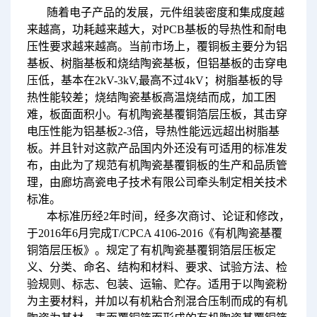
随着电子产品的发展，元件组装密度和集成度越
来越高，功耗越来越大，对PCB基板的导热性和耐电
压性要求越来越高。当前市场上，覆铜板主要分为铝
基板、树脂基板和烧结陶瓷基板，但铝基板的击穿电
压低，基本在2kV-3kV,最高不过4kV；树脂基板的导
热性能较差；烧结陶瓷基板高温烧结而成，加工困
难，板面面积小。有机陶瓷基覆铜箔层压板，其击穿
电压性能为铝基板2-3倍，导热性能远远超出树脂基
板。并且针对这款产品国内外还没有可适用的标准发
布，由此为了规范有机陶瓷基覆铜板的生产和品质管
理，由廊坊高瓷电子技术有限公司牵头制定相关技术
标准。
本标准历经2年时间，经多次商讨、论证和修改，
于2016年6月完成T/CPCA 4106-2016《有机陶瓷基覆
铜箔层压板》。规定了有机陶瓷基覆铜箔层压板定
义、分类、命名、结构和材料、要求、试验方法、检
验规则、标志、包装、运输、贮存。
适用于以陶瓷粉
为主要材料，并加以有机粘合剂混合压制而成的有机