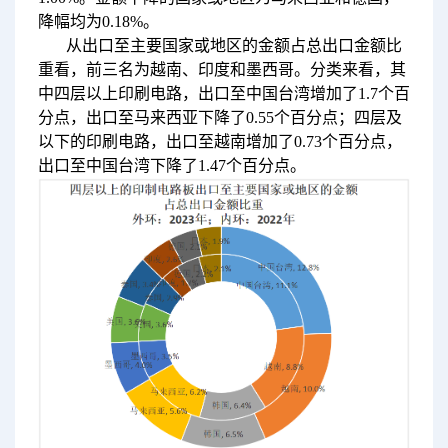
降幅均为0.18%。
从出口至主要国家或地区的金额占总出口金额比
重看，前三名为越南、印度和墨西哥。分类来看，其
中四层以上印刷电路，出口至中国台湾增加了1.7个百
分点，出口至马来西亚下降了0.55个百分点；四层及
以下的印刷电路，出口至越南增加了0.73个百分点，
出口至中国台湾下降了1.47个百分点。