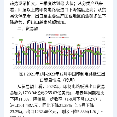
趋势逐渐扩大，三季度达到最 大值；从分类产品来
看，四层以上的印制电路板进口下降幅度更高；从贸
易伙伴来看，出口至主要生产国或地区的金额多呈下
降趋势，但出口越南总额增加。
二、贸易额
图1 2021年1月-2023年12月中国印制电路板进出
口贸易情况（按月）
从贸易额上看，2023年，印制电路板进出口贸易
总额为1793.94亿元(255.03亿美元)，与去年同期相比
下降11.3%，降幅进一步收窄（1-9月下降13.2%），
进口561.48亿元，同比下降21.28%（1-9月下降
23.2%)，出口1232.46亿元，同比下降5.88%(1-9月下