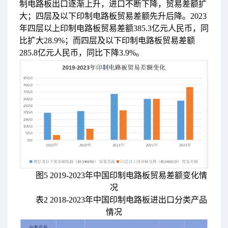
制电路板出口逐渐上升，进口不断下降，贸易差额扩
大；四层及以下印制电路板贸易差额先升后降。2023
年四层以上印制电路板贸易差额385.3亿元人民币，同
比扩大28.9%；而四层及以下印制电路板贸易差额
285.8亿元人民币，同比下降3.9%。
图5 2019-2023年中国印制电路板贸易差额变化情
况
表2 2018-2023年中国印制电路板进出口分类产品
情况