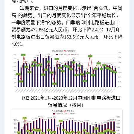
降7.8%）。
短期来看，进口的月度变化显示出“两头低，中间
高”的趋势。出口的月度变化显示出“全年平稳增长，
一季度明显下滑”的态势。四季度印制电路板进出口
贸易额为472.86亿元人民币，环比下降2.4%；12月印
制电路板进出口贸易额为153.5亿元人民币，环比下降
4.6%。
图2 2021年1月-2023年12月中国印制电路板进口
贸易情况（按月）