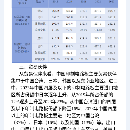
三、贸易伙伴
从贸易伙伴来看，中国印制电路板主要贸易伙伴
集中于中国台湾、日本、韩国以及东南亚地区。进口
中，2023年中国四层及以下的印制电路板主要进口地
区所占份额中日本逐年上升，从2019年所占份额的
12%逐步上升至2023年23%。从中国台湾进口的四层
及以下印制电路板份额下降至16%；2023年中国四层
以上的印制电路板主要进口地区为中国台湾
（37%）、日本（16%）以及韩国（13%）等。出口
中，四层以上出口份额中国台湾上升至13%，越南上