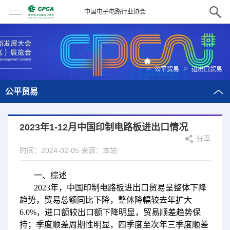
中国电子电路行业协会
>
>
公平贸易
进出口贸易
公平贸易
2023年1-12月中国印制电路板进出口情况
分享
时间：2024-02-05
来源：本站
一、综述
2023年，中国印制电路板进出口贸易呈整体下降
趋势，贸易总额同比下降，整体降幅较去年扩大
6.0%，进口额较出口额下降明显，贸易顺差趋势保
持；季度顺差周期性明显，四季度至次年三季度顺差