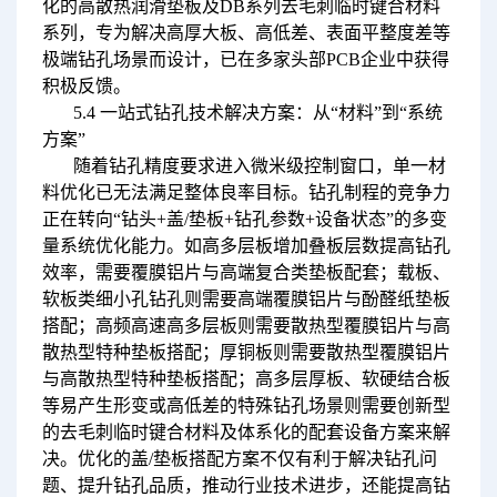
化的高散热润滑垫板及DB系列去毛刺临时键合材料
系列，专为解决高厚大板、高低差、表面平整度差等
极端钻孔场景而设计，已在多家头部PCB企业中获得
积极反馈。
5.4 一站式钻孔技术解决方案：从“材料”到“系统
方案”
随着钻孔精度要求进入微米级控制窗口，单一材
料优化已无法满足整体良率目标。钻孔制程的竞争力
正在转向“钻头+盖/垫板+钻孔参数+设备状态”的多变
量系统优化能力。如高多层板增加叠板层数提高钻孔
效率，需要覆膜铝片与高端复合类垫板配套；载板、
软板类细小孔钻孔则需要高端覆膜铝片与酚醛纸垫板
搭配；高频高速高多层板则需要散热型覆膜铝片与高
散热型特种垫板搭配；厚铜板则需要散热型覆膜铝片
与高散热型特种垫板搭配；高多层厚板、软硬结合板
等易产生形变或高低差的特殊钻孔场景则需要创新型
的去毛刺临时键合材料及体系化的配套设备方案来解
决。优化的盖/垫板搭配方案不仅有利于解决钻孔问
题、提升钻孔品质，推动行业技术进步，还能提高钻