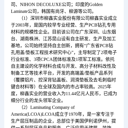
司、NIHON DECOLUXE公司；印度的Golden
Laminate公司，韩国有尚牙、柳源等公司。
（1）深圳市柳鑫实业股份有限公司柳鑫实业成立
于2003年，是国内较早专业经营、生产PCB钻孔专用
材料的规模性企业。目前该公司在广东深圳、山东烟
台、湖南株洲、江苏昆山设有自主研发、生产及加工
基地，公司始终坚持自主创新，拥有“广东省PCB钻
孔用盖/垫板工程技术研究中心”，主导制定了2项电子
行业标准、3项CPCA团体标准及1项军工标准。依托
自主建设的化学材料合成与开发、高分子材料改性及
制备工艺等技术平台，开发的高端盖/垫板产品系列
（覆膜铝片、控深背钻盖板、润滑垫板及去毛刺临时
键合材料等）在全球及国内的市占率较高。2025年
度，柳鑫实业的营业收入为11.44亿元人民币，已成为
细分行业的龙头领军企业。
（2）Laminating Company of
America(LCOA)LCOA成立于1970年，是一家专注于
生产层压制品的企业，总部位于美国伊利诺伊州，提
供一系列层压产品和服务，广泛应用于建筑、装饰、