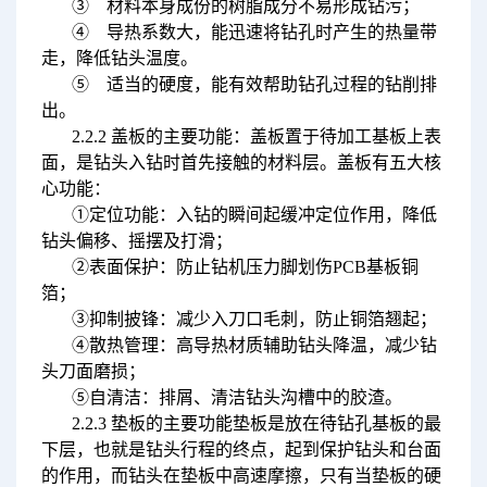
③ 材料本身成份的树脂成分不易形成钻污；
④ 导热系数大，能迅速将钻孔时产生的热量带
走，降低钻头温度。
⑤ 适当的硬度，能有效帮助钻孔过程的钻削排
出。
2.2.2 盖板的主要功能：盖板置于待加工基板上表
面，是钻头入钻时首先接触的材料层。盖板有五大核
心功能：
①定位功能：入钻的瞬间起缓冲定位作用，降低
钻头偏移、摇摆及打滑；
②表面保护：防止钻机压力脚划伤PCB基板铜
箔；
③抑制披锋：减少入刀口毛刺，防止铜箔翘起；
④散热管理：高导热材质辅助钻头降温，减少钻
头刀面磨损；
⑤自清洁：排屑、清洁钻头沟槽中的胶渣。
2.2.3 垫板的主要功能垫板是放在待钻孔基板的最
下层，也就是钻头行程的终点，起到保护钻头和台面
的作用，而钻头在垫板中高速摩擦，只有当垫板的硬