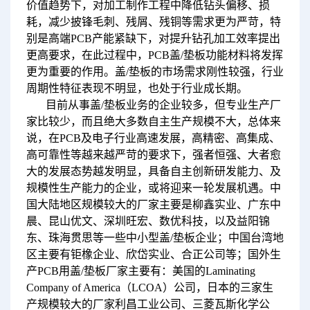
价值趋势下，对加工制作工程中降低钻头偏移、损
耗，减少披锋毛刺、残屑、残铜等需求更为严苛，特
别是高端PCB产能紧缺下，对提升钻孔加工效率提出
更高要求，在此过程中，PCB盖/垫板功能材料将发挥
更为重要的作用。盖/垫板的市场需求刚性较强，行业
周期性特征表现不明显，也处于行业成长期。
目前从事盖/垫板业务的企业较多，但专业生产厂
家比较少，而且绝大多数自主生产规模不大，总体来
说，在PCB及电子行业高速发展，高精密、高集成、
高可靠性等越来越严苛的要求下，强者恒强、大者愈
大的发展态势越发明显，具备自主创新研发能力、及
规模性生产能力的企业，或将迎来一轮发展机遇。中
国大陆地区规模较大的厂家主要是柳鑫实业、广东中
晨、昆山优文、深圳旺宏、数优科技，以及益阳锦
东、珠海贯思等一些中小型盖/垫板企业；中国台湾地
区主要有钜橡企业、欣岱实业、合正公司等；国外生
产PCB用盖/垫板厂家主要有：美国的Laminating
Company of America（LCOA）公司，日本的三家生
产规模较大的厂家利昌工业公司、三菱瓦斯化学公