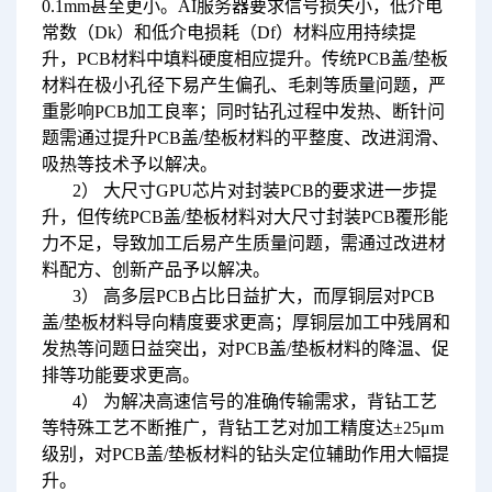
0.1mm甚至更小。AI服务器要求信号损失小，低介电
常数（Dk）和低介电损耗（Df）材料应用持续提
升，PCB材料中填料硬度相应提升。传统PCB盖/垫板
材料在极小孔径下易产生偏孔、毛刺等质量问题，严
重影响PCB加工良率；同时钻孔过程中发热、断针问
题需通过提升PCB盖/垫板材料的平整度、改进润滑、
吸热等技术予以解决。
2） 大尺寸GPU芯片对封装PCB的要求进一步提
升，但传统PCB盖/垫板材料对大尺寸封装PCB覆形能
力不足，导致加工后易产生质量问题，需通过改进材
料配方、创新产品予以解决。
3） 高多层PCB占比日益扩大，而厚铜层对PCB
盖/垫板材料导向精度要求更高；厚铜层加工中残屑和
发热等问题日益突出，对PCB盖/垫板材料的降温、促
排等功能要求更高。
4） 为解决高速信号的准确传输需求，背钻工艺
等特殊工艺不断推广，背钻工艺对加工精度达±25μm
级别，对PCB盖/垫板材料的钻头定位辅助作用大幅提
升。