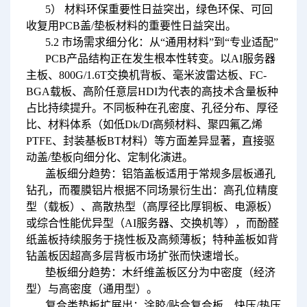
5） 材料环保重要性日益突出，绿色环保、可回
收复用PCB盖/垫板材料的重要性日益突出。
5.2 市场需求细分化：从“通用材料”到“专业适配”
PCB产品结构正在发生根本性转变。
以AI服务器
主板、800G/1.6T交换机背板、毫米波雷达板、FC-
BGA载板、高阶任意层HDI为代表的高技术含量板种
占比持续提升。不同板种在孔密度、孔径分布、厚径
比、材料体系（如低Dk/Df高频材料、聚四氟乙烯
PTFE、封装基板BT材料）等方面差异显著，直接驱
动盖/垫板向细分化、定制化演进。
盖板细分趋势：铝箔盖板适用于常规多层板通孔
钻孔，而覆膜铝片根据不同场景衍生出：高孔位精度
型（载板）、高散热型（高厚径比厚铜板、电源板）
或综合性能优异型（AI服务器、交换机等），而酚醛
纸盖板持续服务于挠性板及高频薄板；特种盖板如背
钻盖板因超高多层背板市场扩张而快速增长。
垫板细分趋势：木纤维盖板区分为中密度（经济
型）与高密度（通用型）。
复合类垫板扩展出：涂胶/贴合复合板、快压/热压