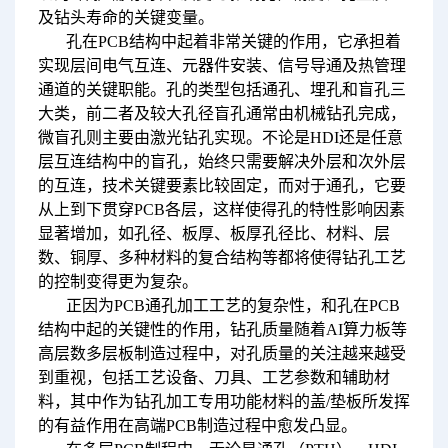
及钻头寿命的关键变量。
孔在PCB结构中起着非常关键的作用，它承担着
实现层间电气互连、元器件安装、信号导通及热管理
通道的关键职能。孔的类型包括通孔、埋孔和盲孔三
大类，前二者及较大孔径盲孔通常由机械钻孔完成，
微盲孔则主要由激光钻孔实现。不论是HDI还是任意
层互连结构中的盲孔，始终只需要解决外层和次外层
的互连，技术关键要素比较固定，而对于通孔，它要
从上到下贯穿PCB各层，这样使得孔的特性影响因素
显著增加，如孔径、板厚、板厚孔径比、材料、层
数、铜厚、多种材料的复合结构等都将使得钻孔工艺
的控制变得更为复杂。
正因为PCB通孔加工工艺的复杂性，和孔在PCB
结构中起的关键性的作用，钻孔质量随着AI算力板等
高层数多层板制造过程中，对孔质量的关注越来越受
到重视，包括工艺设备、刀具、工艺参数和辅助材
料，其中作为钻孔加工专用功能材料的盖/垫板所发挥
的有益作用在高端PCB制造过程中愈发凸显。