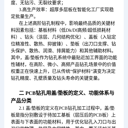
度、无钻污、无裂纹要求；
3.高生产效率：超厚多层板在智能化工厂实现稳
定批量生产。
在上述高阶钻孔制程中，影响最终品质的关键材
料因素包括：基板材料（低Dk/Df高频/超低损耗材
料）、钻头（涂层、几何结构优化）、盖板（入钻定
位精准性、散热、抑披锋）、垫板（出刀口支撑、钻
头保护、散热、润滑、排屑能力）和其他辅助材料。
其中，盖/垫板作为钻孔系统中最贴近加工界面的功能
性辅材，在高阶、微小、高频产品钻孔场景中的价值
权重正在快速上升，已从传统“保护材料”演变为决定
钻孔精度、孔壁质量及钻头寿命的关键变量。
二 PCB钻孔用盖/垫板的定义、功能体系与
产品分类
2.1 盖/垫板的定义在PCB钻孔加工过程中，盖/垫
板是指分别敷设于待加工基板（层压后的PCB板）上
表面与下表面的功能材料，用于优化钻孔入刀口与出