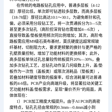
在传统的电路板钻孔应用中，普通多层板（4-12
层）厚径比低，单次即可钻透较多层数，而高多层板
（18-78层）厚径比高达10:1～30:1，为避免断针和孔
偏，必须采用‌分段钻工艺‌，将一次贯通拆分为3—5次
甚至更多次钻孔（高阶控深背钻也需增加4—6次），
直接导致盖/垫板使用频次同比例增加；其次，高阶电
路板需应用M9级石英布基材，莫氏硬度远超常规玻
纤基材，切削阻力大，要求更频繁的换针与更严格的
孔壁质量控制，增加了功能材料的更换频率；此外，
高多层板单块过孔总量较传统板提升20%—30%，叠
加多次钻孔工艺，总钻孔动作呈几何级数上升，盖/垫
板作为一次性（盖板类）或限次消耗品（垫板类），
若叠加材料硬度导致的报废率，综合消耗量可达普通
板的‌4-6倍‌。PCB产业向高端升级，将显著拉动关键工
艺功能材料盖/垫板需求，呈现“量价齐升”的局面，具
体体现在：
1） PCB加工精度大幅提升。由于AI PCB的高密
度特点，钻孔孔径由常规的0.3mm—0.4mm减小到