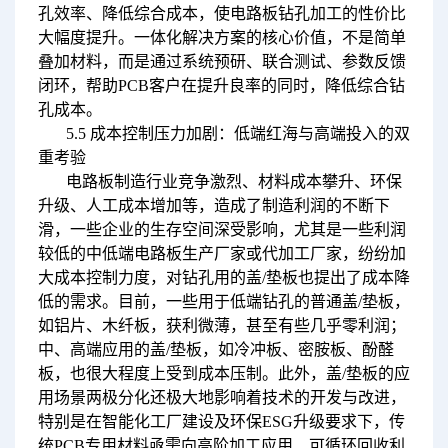
孔效率、降低综合成本，使电路板钻孔加工的性价比
大幅度提升。一体化解决方案的核心价值，不是简单
叠加材料，而是通过系统预研、联合测试、参数反馈
闭环，帮助PCB客户在提升良率的同时，降低综合钻
孔成本。
5.5 成本控制压力加剧：低端红海与高端投入的双
重考验
电路板制造行业竞争激烈、材料成本攀升、环保
升级、人工成本增加等，造成了制造利润的不断下
滑，一些企业的生存空间深受影响，尤其是一些利润
较低的中低端电路板生产厂家或代加工厂家，纷纷加
大成本控制力度，对钻孔用的盖/垫板也提出了成本降
低的需求。目前，一些用于低端钻孔的普通盖/垫板，
如铝片、木纤板，获利微薄，甚至有些几乎零利润；
中、高端应用的盖/垫板，如冷冲板、密胺板、酚醛
板，也很大程度上受到成本压制。此外，盖/垫板的应
用场景两极分化还极大地影响着技术的开发与改进，
特别是在智能化工厂建设及环保ESG升级要求下，传
统PCB专用材料亟需向高阶加工应用、可循环回收利