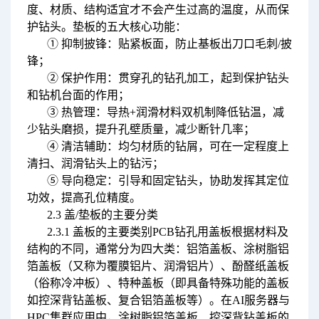
度、材质、结构适宜才不会产生过高的温度，从而保
护钻头。垫板的五大核心功能：
① 抑制披锋：贴紧板面，防止基板出刀口毛刺/披
锋；
② 保护作用：贯穿孔的钻孔加工，起到保护钻头
和钻机台面的作用；
③ 热管理：导热+润滑材料双机制降低钻温，减
少钻头磨损，提升孔壁质量，减少断针几率；
④ 清洁辅助：均匀材质的钻屑，可在一定程度上
清扫、润滑钻头上的钻污；
⑤ 导向稳定：引导和固定钻头，协助发挥其定位
功效，提高孔位精度。
2.3 盖/垫板的主要分类
2.3.1 盖板的主要类别PCB钻孔用盖板根据材料及
结构的不同，通常分为四大类：铝箔盖板、涂树脂铝
箔盖板（又称为覆膜铝片、润滑铝片）、酚醛纸盖板
（俗称冷冲板）、特种盖板（即具备特殊功能的盖板
如控深背钻盖板、复合铝箔盖板等）。在AI服务器与
HPC集群应用中，涂树脂铝箔盖板、控深背钻盖板的