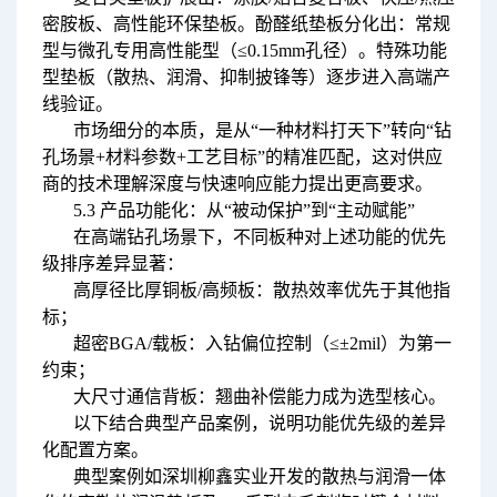
密胺板、高性能环保垫板。酚醛纸垫板分化出：常规
型与微孔专用高性能型（≤0.15mm孔径）。特殊功能
型垫板（散热、润滑、抑制披锋等）逐步进入高端产
线验证。
市场细分的本质，是从“一种材料打天下”转向“钻
孔场景+材料参数+工艺目标”的精准匹配，这对供应
商的技术理解深度与快速响应能力提出更高要求。
5.3 产品功能化：从“被动保护”到“主动赋能”
在高端钻孔场景下，不同板种对上述功能的优先
级排序差异显著：
高厚径比厚铜板/高频板：散热效率优先于其他指
标；
超密BGA/载板：
入钻偏位控制（≤±2mil）为第一
约束；
大尺寸通信背板：翘曲补偿能力成为选型核心。
以下结合典型产品案例，说明功能优先级的差异
化配置方案。
典型案例如深圳柳鑫实业开发的散热与润滑一体