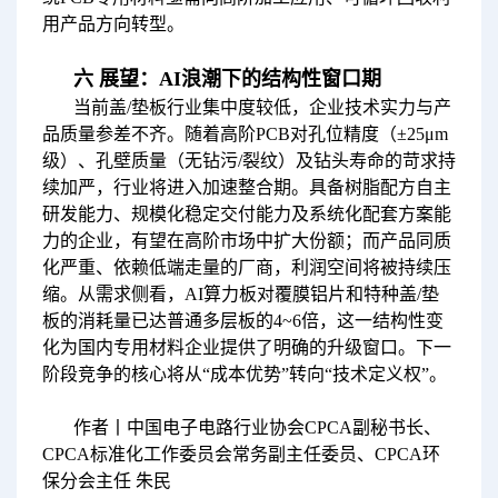
用产品方向转型。
六 展望：AI浪潮下的结构性窗口期
当前盖/垫板行业集中度较低，企业技术实力与产
品质量参差不齐。随着高阶PCB对孔位精度（±25μm
级）、孔壁质量（无钻污/裂纹）及钻头寿命的苛求持
续加严，行业将进入加速整合期。具备树脂配方自主
研发能力、规模化稳定交付能力及系统化配套方案能
力的企业，有望在高阶市场中扩大份额；而产品同质
化严重、依赖低端走量的厂商，利润空间将被持续压
缩。从需求侧看，AI算力板对覆膜铝片和特种盖/垫
板的消耗量已达普通多层板的4~6倍，这一结构性变
化为国内专用材料企业提供了明确的升级窗口。下一
阶段竞争的核心将从“成本优势”转向“技术定义权”。
作者丨中国电子电路行业协会CPCA副秘书长、
CPCA标准化工作委员会常务副主任委员、CPCA环
保分会主任 朱民