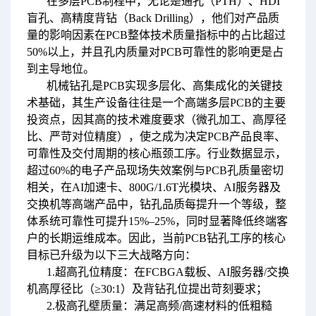
在多层PCB制程中，无论是通孔（PTH）、HDI
盲孔、高精度背钻（Back Drilling），他们对产品质
量的影响因素在PCB整体技术质量指标中的占比超过
50%以上，并且孔内质量对PCB可靠性的影响更是占
到主导地位。
机械钻孔是PCB实现多层化、高集成化的关键技
术基础，其生产设备往往是一个高端多层PCB的主要
投资点，因其高的技术难度要求（微孔加工、高厚径
比、严苛对位精度），使之成为决定PCB产品良率、
可靠性及交付周期的核心瓶颈工序。行业数据显示，
超过60%的电子产品现场失效案例与PCB孔质量密切
相关，在AI加速卡、800G/1.6T光模块、AI服务器及
交换机等高端产品中，钻孔品质每提升一个等级，整
体系统可靠性可提升15%–25%，同时显著降低终端客
户的长期运维成本。因此，当前PCB钻孔工序的核心
目标已升级为以下三大战略方向：
1.超高孔位精度：在FCBGA载板、AI服务器/交换
机高厚径比（≥30:1）及背钻孔位提出苛刻要求；
2.极高孔壁质量：满足高频/高速材料的低粗糙