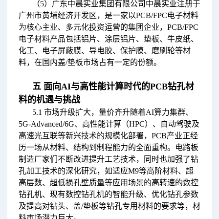
（5）广东中晨实业集团有限公司中晨实业注册于
广州市黄埔经济开发区，是一家以PCB/FPC电子材料
为核心主业、多元化投资运营的集团企业，PCB/FPC
电子材料产品包括铝片、涂层铝片、垫板、牛皮纸、
化工、电子屏蔽膜、导电胶、保护膜、磨刷轮等材
料，在国内盖/垫板市场占有一定的份额。
五 面向AI与高性能计算时代的PCB钻孔材
料的机遇与挑战
5.1 市场升级扩大，量价齐升随着AI算力集群、
5G-Advanced/6G、高性能计算（HPC）、自动驾驶及
高速光互联等新兴技术的规模化部署，PCB产业正经
历一场从材料、结构到制程能力的全面重构。电路板
制造厂家们不断改进提升工艺技术，同时也加强了钻
孔加工技术的深化研究，如适应M9等高阶材料、超
高层数、超低损孔壁质量等应用场景的高转速的数控
钻孔机、现有数控钻孔机的智能升级、优化钻孔参数
及提高对钻头、盖/垫板等钻孔专用材料的要求等，材
料市场潜力巨大。