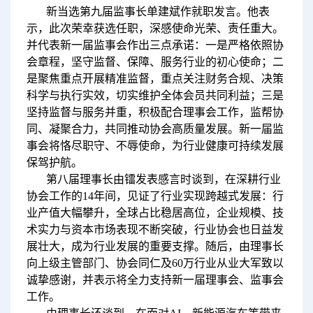
新当选第九届监事长单建斌作就职发言。他表
示，此次荣幸获选任职，深感使命光荣、责任重大。
并代表新一届监事会作出三点承诺：一是严格依照协
会章程，坚守监督、保障、服务行业的初心使命；二
是聚焦重点开展精准监督，重点关注财务合规、决策
科学与执行实效，切实维护全体会员共同利益；三是
坚持监督与服务并重，积极配合理事会工作，监帮协
同、凝聚合力，共同推动协会高质量发展。新一届监
事会将恪尽职守、不辱使命，为行业健康可持续发展
保驾护航。
第八届理事长由镭发表感言时谈到，在深耕行业
协会工作的14年间，见证了行业实现跨越式发展：行
业产值大幅攀升，全球占比稳居高位，企业规模、技
术实力与资本市场表现不断突破，行业协会也日益发
展壮大，成为行业发展的重要支撑。随后，由理事长
向上级主管部门、协会同仁及60万行业从业大军致以
诚挚感谢，并表示将全力支持新一届理事会、监事会
工作。