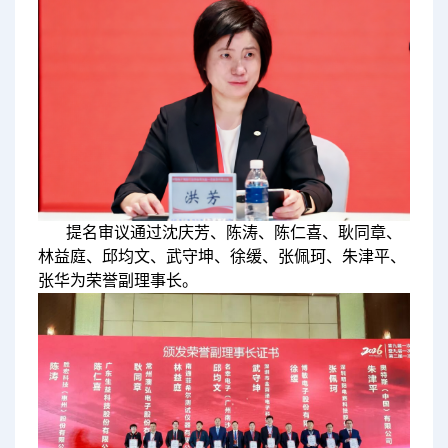
提名审议通过沈庆芳、陈涛、陈仁喜、耿同章、
林益庭、邱均文、武守坤、徐缓、张佩珂、朱津平、
张华为荣誉副理事长。