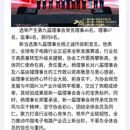
选举产生第九届理事会常务理事46名，理事67
名，监事6名，顾问8名。
新当选第九届理事长杨之诚作就职发言。他表
示，全球电子电路行业正迎来全新发展赛道，行业处
于高质量转型升级关键期，协会工作需再攀新高，全
体同仁使命在肩、责任重大。杨理事长对八届理事会
及八届由镭理事长的工作致以崇高敬意与衷心感谢，
由理事长始终心怀行业大局、躬身实干，为协会规范
发展与中国PCB产业升级筑牢根基，交出了亮眼成绩
单，其经验成果是新一届理事会奋斗的宝贵标杆。同
时，杨理事长郑重承诺，新一届理事会将传承优良作
风与实干精神，坚守协会初心，团结全体会员及同
仁，聚力打造行业核心竞争力、筑牢产业链韧性，全
力推动中国电子电路产业迈上新台阶，不辜负全体会
员的信任与重托。